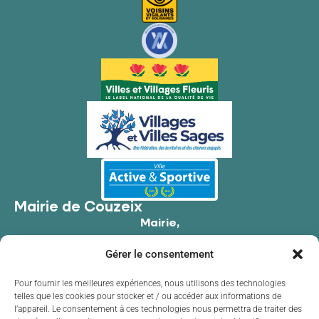
Mairie de Couzeix
Mairie,
176 Av. de Limoges,
Gérer le consentement
87270 Couzeix
05 55 39 34 09
Pour fournir les meilleures expériences, nous utilisons des technologies
telles que les cookies pour stocker et / ou accéder aux informations de
Contacter la mairie
l’appareil. Le consentement à ces technologies nous permettra de traiter des