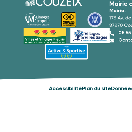
Mairie 
Mairie,
176 Av. d
87270 Co
05 55
Conta
Accessibilité
Plan du site
Données