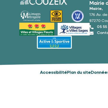
Mairie 
Mairie,
176 Av. d
87270 Co
05 55
Conta
Accessibilité
Plan du site
Données