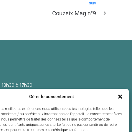
SUIV
Couzeix Mag n°9
 13h30 à 17h30
 13h30 à 17h30
Gérer le consentement
t de 13h30 à 17h30
 13h30 à 17h30
les meilleures expériences, nous utilisons des technologies telles que les
 stocker et / ou accéder aux informations de l’appareil. Le consentement à ces
t de 13h30 à 17h30
 nous permettra de traiter des données telles que le comportement de
 les identifiants uniques sur ce site. Le fait de ne pas consentir ou de retirer
ment peut nuire à certaines caractéristiques et fonctions.