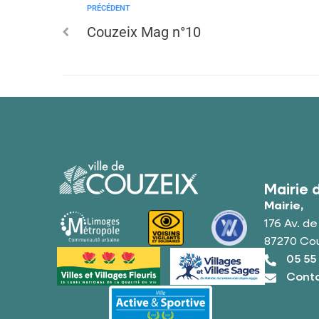
PRÉCÉDENT
Couzeix Mag n°10
Mairie 
Mairie,
176 Av. d
87270 Co
05 55
Conta