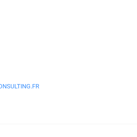
MA VILLE
MON QUOTIDIEN
VIE PRATIQUE
NSULTING.FR