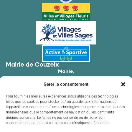
Mairie de Couzeix
Mairie,
176 Av. de Limoges,
Gérer le consentement
87270 Couzeix
05 55 39 34 09
Pour fournir les meilleures expériences, nous utilisons des technologies
telles que les cookies pour stocker et / ou accéder aux informations de
Contacter la mairie
l’appareil. Le consentement à ces technologies nous permettra de traiter des
Horaires d'ouverture
données telles que le comportement de navigation ou les identifiants
uniques sur ce site. Le fait de ne pas consentir ou de retirer son
Lundi
de 8h30 à 12h00 et de 13h30 à 17h30
consentement peut nuire à certaines caractéristiques et fonctions.
Mardi
de 8h30 à 12h00 et de 13h30 à 17h30