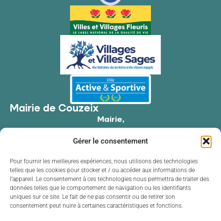
Mairie de Couzeix
Mairie,
176 Av. de Limoges,
Gérer le consentement
87270 Couzeix
05 55 39 34 09
Pour fournir les meilleures expériences, nous utilisons des technologies
telles que les cookies pour stocker et / ou accéder aux informations de
Contacter la mairie
l’appareil. Le consentement à ces technologies nous permettra de traiter des
Horaires d'ouverture
données telles que le comportement de navigation ou les identifiants
uniques sur ce site. Le fait de ne pas consentir ou de retirer son
Lundi
de 8h30 à 12h00 et de 13h30 à 17h30
consentement peut nuire à certaines caractéristiques et fonctions.
Mardi
de 8h30 à 12h00 et de 13h30 à 17h30