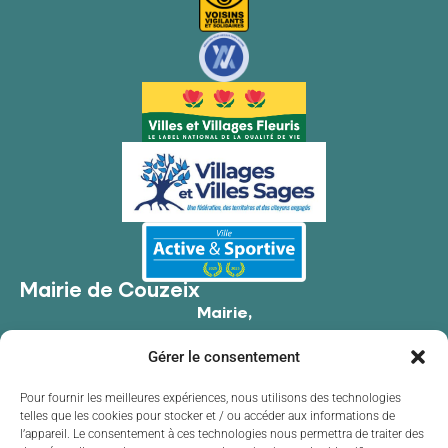
Mairie de Couzeix
Mairie,
176 Av. de Limoges,
Gérer le consentement
87270 Couzeix
05 55 39 34 09
Pour fournir les meilleures expériences, nous utilisons des technologies
telles que les cookies pour stocker et / ou accéder aux informations de
Contacter la mairie
l’appareil. Le consentement à ces technologies nous permettra de traiter des