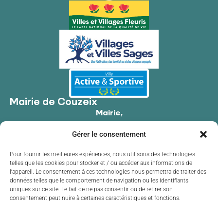
Mairie de Couzeix
Mairie,
176 Av. de Limoges,
Gérer le consentement
87270 Couzeix
05 55 39 34 09
Pour fournir les meilleures expériences, nous utilisons des technologies
telles que les cookies pour stocker et / ou accéder aux informations de
Contacter la mairie
l’appareil. Le consentement à ces technologies nous permettra de traiter des
Horaires d'ouverture
données telles que le comportement de navigation ou les identifiants
uniques sur ce site. Le fait de ne pas consentir ou de retirer son
Lundi
de 8h30 à 12h00 et de 13h30 à 17h30
consentement peut nuire à certaines caractéristiques et fonctions.
Mardi
de 8h30 à 12h00 et de 13h30 à 17h30
Mercredi
de 8h30 à 12h00 et de 13h30 à 17h30