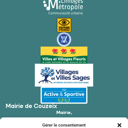
Mairie de Couzeix
Mairie,
176 Av. de Limoges,
Gérer le consentement
87270 Couzeix