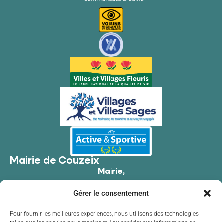
Mairie de Couzeix
Mairie,
176 Av. de Limoges,
Gérer le consentement
87270 Couzeix
05 55 39 34 09
Pour fournir les meilleures expériences, nous utilisons des technologies