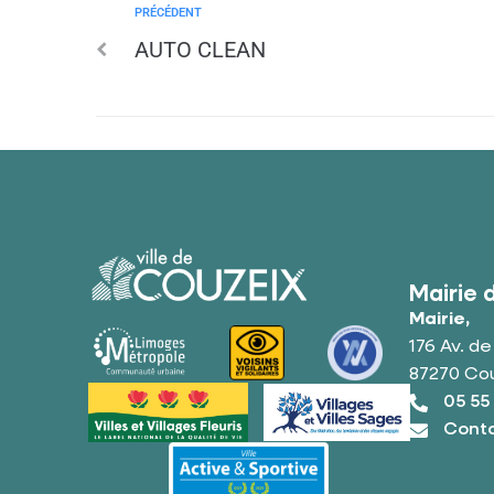
PRÉCÉDENT
AUTO CLEAN
Mairie 
Mairie,
176 Av. d
87270 Co
05 55
Conta