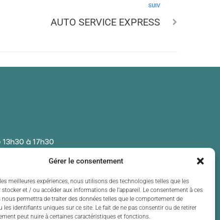
SUIV
AUTO SERVICE EXPRESS
 13h30 à 17h30
 13h30 à 17h30
Gérer le consentement
t de 13h30 à 17h30
 13h30 à 17h30
les meilleures expériences, nous utilisons des technologies telles que les
 stocker et / ou accéder aux informations de l’appareil. Le consentement à ces
t de 13h30 à 17h30
 nous permettra de traiter des données telles que le comportement de
 les identifiants uniques sur ce site. Le fait de ne pas consentir ou de retirer
ment peut nuire à certaines caractéristiques et fonctions.