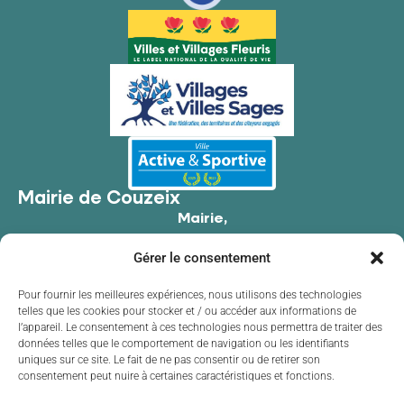
Mairie de Couzeix
Mairie,
176 Av. de Limoges,
Gérer le consentement
87270 Couzeix
05 55 39 34 09
Pour fournir les meilleures expériences, nous utilisons des technologies
telles que les cookies pour stocker et / ou accéder aux informations de
Contacter la mairie
l’appareil. Le consentement à ces technologies nous permettra de traiter des
Horaires d'ouverture
données telles que le comportement de navigation ou les identifiants
uniques sur ce site. Le fait de ne pas consentir ou de retirer son
Lundi
de 8h30 à 12h00 et de 13h30 à 17h30
consentement peut nuire à certaines caractéristiques et fonctions.
Mardi
de 8h30 à 12h00 et de 13h30 à 17h30