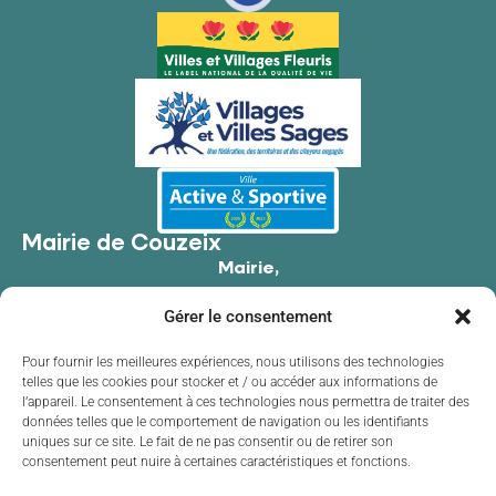
Mairie de Couzeix
Mairie,
176 Av. de Limoges,
Gérer le consentement
87270 Couzeix
05 55 39 34 09
Pour fournir les meilleures expériences, nous utilisons des technologies
telles que les cookies pour stocker et / ou accéder aux informations de
Contacter la mairie
l’appareil. Le consentement à ces technologies nous permettra de traiter des
Horaires d'ouverture
données telles que le comportement de navigation ou les identifiants
uniques sur ce site. Le fait de ne pas consentir ou de retirer son
Lundi
de 8h30 à 12h00 et de 13h30 à 17h30
consentement peut nuire à certaines caractéristiques et fonctions.
Mardi
de 8h30 à 12h00 et de 13h30 à 17h30