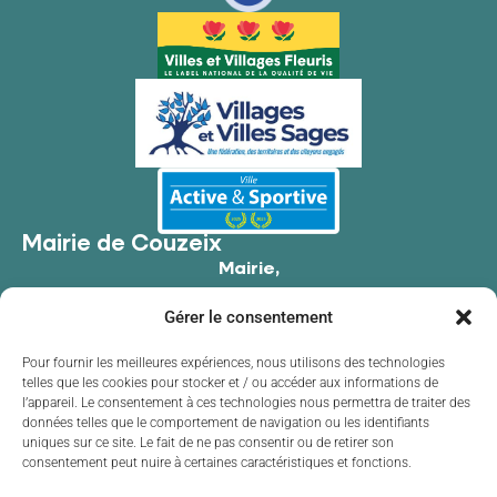
Mairie de Couzeix
Mairie,
176 Av. de Limoges,
Gérer le consentement
87270 Couzeix
05 55 39 34 09
Pour fournir les meilleures expériences, nous utilisons des technologies
telles que les cookies pour stocker et / ou accéder aux informations de
Contacter la mairie
l’appareil. Le consentement à ces technologies nous permettra de traiter des
Horaires d'ouverture
données telles que le comportement de navigation ou les identifiants
uniques sur ce site. Le fait de ne pas consentir ou de retirer son
Lundi
de 8h30 à 12h00 et de 13h30 à 17h30
consentement peut nuire à certaines caractéristiques et fonctions.
Mardi
de 8h30 à 12h00 et de 13h30 à 17h30