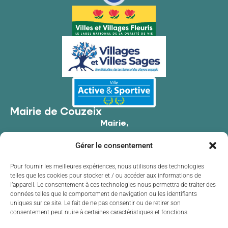
Mairie de Couzeix
Mairie,
176 Av. de Limoges,
Gérer le consentement
87270 Couzeix
05 55 39 34 09
Pour fournir les meilleures expériences, nous utilisons des technologies
telles que les cookies pour stocker et / ou accéder aux informations de
Contacter la mairie
l’appareil. Le consentement à ces technologies nous permettra de traiter des
Horaires d'ouverture
données telles que le comportement de navigation ou les identifiants
uniques sur ce site. Le fait de ne pas consentir ou de retirer son
Lundi
de 8h30 à 12h00 et de 13h30 à 17h30
consentement peut nuire à certaines caractéristiques et fonctions.
Mardi
de 8h30 à 12h00 et de 13h30 à 17h30