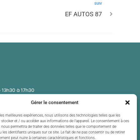
SUIV
EF AUTOS 87
 13h30 à 17h30
 13h30 à 17h30
Gérer le consentement
t de 13h30 à 17h30
 13h30 à 17h30
les meilleures expériences, nous utilisons des technologies telles que les
 stocker et / ou accéder aux informations de l’appareil. Le consentement à ces
t de 13h30 à 17h30
 nous permettra de traiter des données telles que le comportement de
 les identifiants uniques sur ce site. Le fait de ne pas consentir ou de retirer
ment peut nuire à certaines caractéristiques et fonctions.