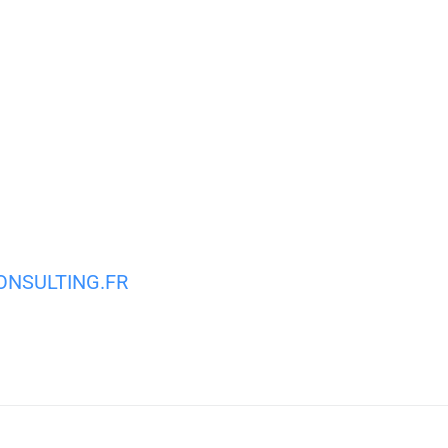
MA VILLE
MON QUOTIDIEN
VIE PRATIQUE
NSULTING.FR