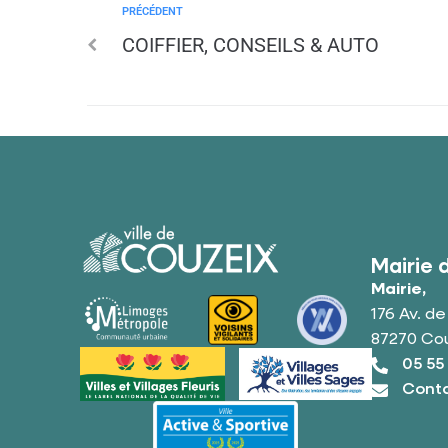
PRÉCÉDENT
COIFFIER, CONSEILS & AUTO
Mairie 
Mairie,
176 Av. d
87270 Co
05 55
Conta