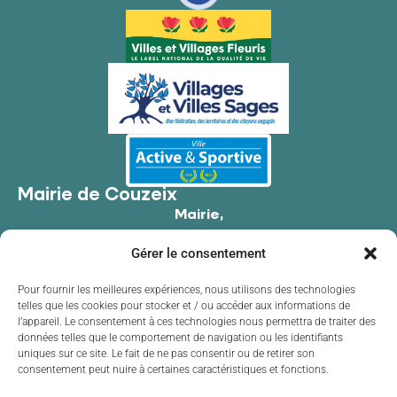
Mairie de Couzeix
Mairie,
176 Av. de Limoges,
Gérer le consentement
87270 Couzeix
05 55 39 34 09
Pour fournir les meilleures expériences, nous utilisons des technologies
telles que les cookies pour stocker et / ou accéder aux informations de
Contacter la mairie
l’appareil. Le consentement à ces technologies nous permettra de traiter des
Horaires d'ouverture
données telles que le comportement de navigation ou les identifiants
uniques sur ce site. Le fait de ne pas consentir ou de retirer son
Lundi
de 8h30 à 12h00 et de 13h30 à 17h30
consentement peut nuire à certaines caractéristiques et fonctions.
Mardi
de 8h30 à 12h00 et de 13h30 à 17h30