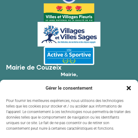
Mairie de Couzeix
Mairie,
176 Av. de Limoges,
Gérer le consentement
87270 Couzeix
05 55 39 34 09
Pour fournir les meilleures expériences, nous utilisons des technologies
telles que les cookies pour stocker et / ou accéder aux informations de
Contacter la mairie
l’appareil. Le consentement à ces technologies nous permettra de traiter des
Horaires d'ouverture
données telles que le comportement de navigation ou les identifiants
uniques sur ce site. Le fait de ne pas consentir ou de retirer son
Lundi
de 8h30 à 12h00 et de 13h30 à 17h30
consentement peut nuire à certaines caractéristiques et fonctions.
Mardi
de 8h30 à 12h00 et de 13h30 à 17h30