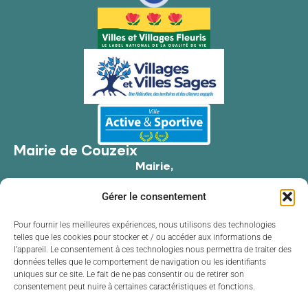
Mairie de Couzeix
Mairie,
176 Av. de Limoges,
Gérer le consentement
87270 Couzeix
05 55 39 34 09
Pour fournir les meilleures expériences, nous utilisons des technologies
telles que les cookies pour stocker et / ou accéder aux informations de
Contacter la mairie
l’appareil. Le consentement à ces technologies nous permettra de traiter des
Horaires d'ouverture
données telles que le comportement de navigation ou les identifiants
uniques sur ce site. Le fait de ne pas consentir ou de retirer son
Lundi
de 8h30 à 12h00 et de 13h30 à 17h30
consentement peut nuire à certaines caractéristiques et fonctions.
Mardi
de 8h30 à 12h00 et de 13h30 à 17h30