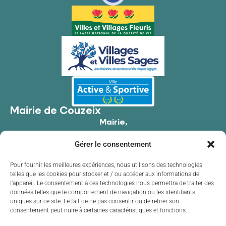
Mairie de Couzeix
Mairie,
176 Av. de Limoges,
Gérer le consentement
87270 Couzeix
05 55 39 34 09
Pour fournir les meilleures expériences, nous utilisons des technologies
telles que les cookies pour stocker et / ou accéder aux informations de
Contacter la mairie
l’appareil. Le consentement à ces technologies nous permettra de traiter des
Horaires d'ouverture
données telles que le comportement de navigation ou les identifiants
uniques sur ce site. Le fait de ne pas consentir ou de retirer son
Lundi
de 8h30 à 12h00 et de 13h30 à 17h30
consentement peut nuire à certaines caractéristiques et fonctions.
Mardi
de 8h30 à 12h00 et de 13h30 à 17h30