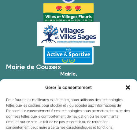
Mairie de Couzeix
Mairie,
176 Av. de Limoges,
Gérer le consentement
87270 Couzeix
05 55 39 34 09
Pour fournir les meilleures expériences, nous utilisons des technologies
telles que les cookies pour stocker et / ou accéder aux informations de
Contacter la mairie
l’appareil. Le consentement à ces technologies nous permettra de traiter des
Horaires d'ouverture
données telles que le comportement de navigation ou les identifiants
uniques sur ce site. Le fait de ne pas consentir ou de retirer son
Lundi
de 8h30 à 12h00 et de 13h30 à 17h30
consentement peut nuire à certaines caractéristiques et fonctions.
Mardi
de 8h30 à 12h00 et de 13h30 à 17h30