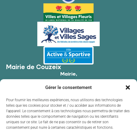
Mairie de Couzeix
Mairie,
176 Av. de Limoges,
Gérer le consentement
87270 Couzeix
05 55 39 34 09
Pour fournir les meilleures expériences, nous utilisons des technologies
telles que les cookies pour stocker et / ou accéder aux informations de
Contacter la mairie
l’appareil. Le consentement à ces technologies nous permettra de traiter des
Horaires d'ouverture
données telles que le comportement de navigation ou les identifiants
uniques sur ce site. Le fait de ne pas consentir ou de retirer son
Lundi
de 8h30 à 12h00 et de 13h30 à 17h30
consentement peut nuire à certaines caractéristiques et fonctions.
Mardi
de 8h30 à 12h00 et de 13h30 à 17h30