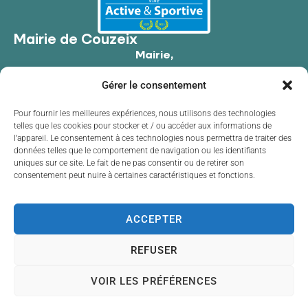
Mairie de Couzeix
Mairie,
176 Av. de Limoges,
Gérer le consentement
87270 Couzeix
05 55 39 34 09
Pour fournir les meilleures expériences, nous utilisons des technologies
telles que les cookies pour stocker et / ou accéder aux informations de
Contacter la mairie
l’appareil. Le consentement à ces technologies nous permettra de traiter des
Horaires d'ouverture
données telles que le comportement de navigation ou les identifiants
uniques sur ce site. Le fait de ne pas consentir ou de retirer son
Lundi
de 8h30 à 12h00 et de 13h30 à 17h30
consentement peut nuire à certaines caractéristiques et fonctions.
Mardi
de 8h30 à 12h00 et de 13h30 à 17h30
Mercredi
de 8h30 à 12h00 et de 13h30 à 17h30
Jeudi
de 8h30 à 12h00 et de 13h30 à 17h30
ACCEPTER
Vendredi
de 8h30 à 12h00 et de 13h30 à 17h30
REFUSER
VOIR LES PRÉFÉRENCES
Accessibilité
Plan du site
Données personnelles
Mentions légales
Confidentialité