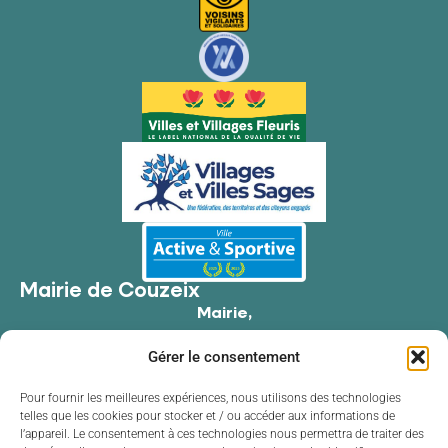
Mairie de Couzeix
Mairie,
176 Av. de Limoges,
Gérer le consentement
87270 Couzeix
05 55 39 34 09
Pour fournir les meilleures expériences, nous utilisons des technologies
telles que les cookies pour stocker et / ou accéder aux informations de
Contacter la mairie
l’appareil. Le consentement à ces technologies nous permettra de traiter des