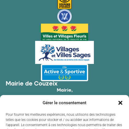
Mairie de Couzeix
Mairie,
176 Av. de Limoges,
Gérer le consentement
87270 Couzeix
05 55 39 34 09
Pour fournir les meilleures expériences, nous utilisons des technologies
telles que les cookies pour stocker et / ou accéder aux informations de
Contacter la mairie
l’appareil. Le consentement à ces technologies nous permettra de traiter des