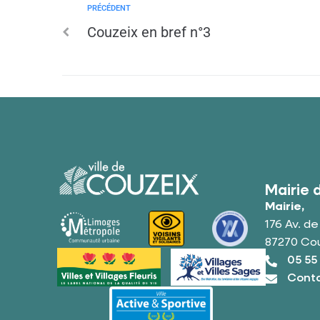
PRÉCÉDENT
Couzeix en bref n°3
Mairie 
Mairie,
176 Av. d
87270 Co
05 55
Conta