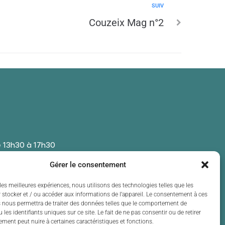
SUIV
Couzeix Mag n°2
 13h30 à 17h30
 13h30 à 17h30
Gérer le consentement
t de 13h30 à 17h30
 13h30 à 17h30
les meilleures expériences, nous utilisons des technologies telles que les
 stocker et / ou accéder aux informations de l’appareil. Le consentement à ces
t de 13h30 à 17h30
 nous permettra de traiter des données telles que le comportement de
 les identifiants uniques sur ce site. Le fait de ne pas consentir ou de retirer
ment peut nuire à certaines caractéristiques et fonctions.