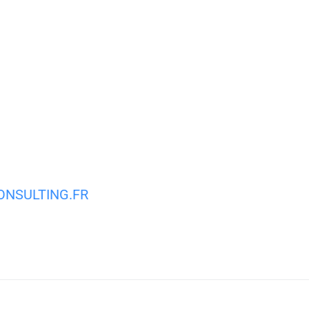
MA VILLE
MON QUOTIDIEN
VIE PRATIQUE
NSULTING.FR