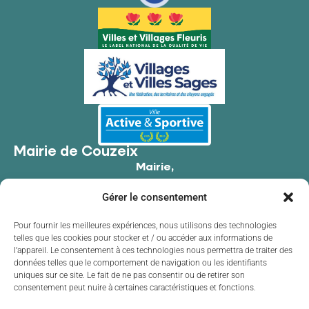
Mairie de Couzeix
Mairie,
176 Av. de Limoges,
Gérer le consentement
87270 Couzeix
05 55 39 34 09
Pour fournir les meilleures expériences, nous utilisons des technologies
telles que les cookies pour stocker et / ou accéder aux informations de
Contacter la mairie
l’appareil. Le consentement à ces technologies nous permettra de traiter des
Horaires d'ouverture
données telles que le comportement de navigation ou les identifiants
uniques sur ce site. Le fait de ne pas consentir ou de retirer son
Lundi
de 8h30 à 12h00 et de 13h30 à 17h30
consentement peut nuire à certaines caractéristiques et fonctions.
Mardi
de 8h30 à 12h00 et de 13h30 à 17h30