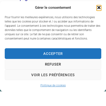
Cartes de transport
Gérer le consentement
Pour fournir les meilleures expériences, nous utilisons des technologies
Voir aussi
telles que les cookies pour stocker et / ou accéder aux informations de
l’appareil. Le consentement à ces technologies nous permettra de traiter des
données telles que le comportement de navigation ou les identifiants
uniques sur ce site. Le fait de ne pas consentir ou de retirer son
Assurance véhicule
consentement peut nuire à certaines caractéristiques et fonctions.
Achat d'un véhicule
Circulation à trottinette électrique, rollers ou skat
ACCEPTER
Service-Public.fr
REFUSER
VOIR LES PRÉFÉRENCES
Politique de cookies