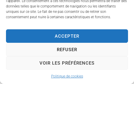
l’appareil. Le consentement à ces technologies nous permettra de traiter des
données telles que le comportement de navigation ou les identifiants
Associations spécifiques et
uniques sur ce site. Le fait de ne pas consentir ou de retirer son
consentement peut nuire à certaines caractéristiques et fonctions.
fondations
Associations reconnues d'utilité
ACCEPTER
publique et fondations
Associations sous régime légal spécial
REFUSER
Associations représentatives
VOIR LES PRÉFÉRENCES
Politique de cookies