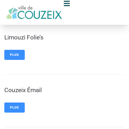
contenu
principal
Limouzi Folie’s
PLUS
Couzeix Émail
PLUS