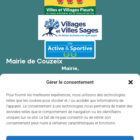
Mairie de Couzeix
Mairie,
176 Av. de Limoges,
Gérer le consentement
87270 Couzeix
05 55 39 34 09
Pour fournir les meilleures expériences, nous utilisons des technologies
telles que les cookies pour stocker et / ou accéder aux informations de
Contacter la mairie
l’appareil. Le consentement à ces technologies nous permettra de traiter des
Horaires d'ouverture
données telles que le comportement de navigation ou les identifiants
uniques sur ce site. Le fait de ne pas consentir ou de retirer son
Lundi
de 8h30 à 12h00 et de 13h30 à 17h30
consentement peut nuire à certaines caractéristiques et fonctions.
Mardi
de 8h30 à 12h00 et de 13h30 à 17h30
Mercredi
de 8h30 à 12h00 et de 13h30 à 17h30