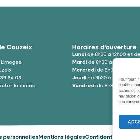
de Couzeix
Horaires d'ouverture
Lundi
de 8h30 à 12h00 et de
e Limoges,
Mardi
de 8h30 à 12h00 et de
uzeix
Mercredi
de 8h30 à 12h00 e
 39 34 09
Jeudi
de 8h30 à 12h00 et de
Pour fournir 
cookies pour
cter la mairie
Vendredi
de 8h30 à 12h00 e
technologies
navigation ou
son consente
ACC
 personnelles
Mentions légales
Confidentialité
Couz