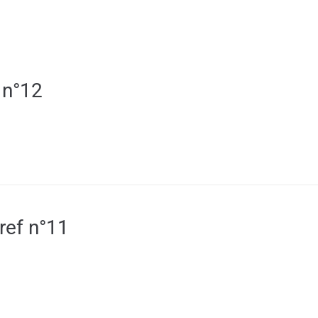
MA VILLE
MON QUOTIDIEN
VIE PRATIQUE
 n°12
ref n°11