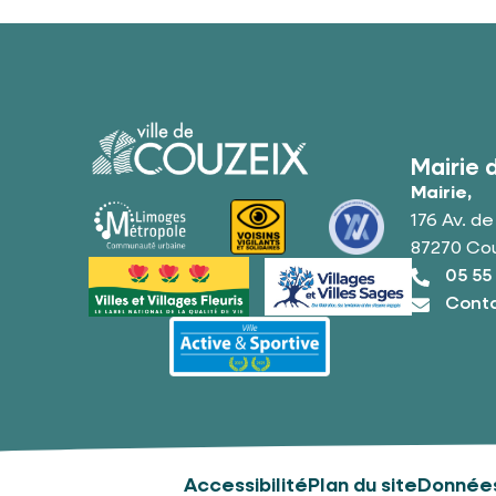
Mairie 
Mairie,
176 Av. d
87270 Co
05 55
Conta
Accessibilité
Plan du site
Données