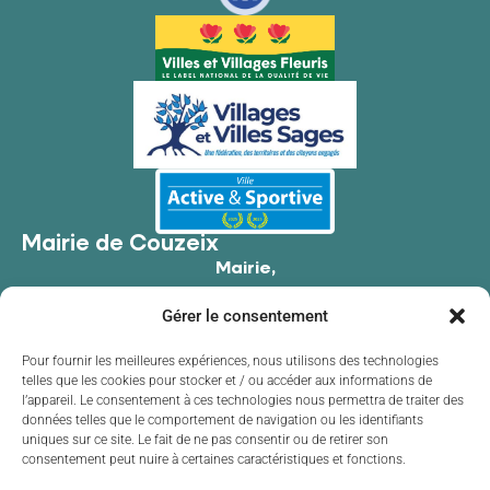
Mairie de Couzeix
Mairie,
176 Av. de Limoges,
Gérer le consentement
87270 Couzeix
05 55 39 34 09
Pour fournir les meilleures expériences, nous utilisons des technologies
telles que les cookies pour stocker et / ou accéder aux informations de
Contacter la mairie
l’appareil. Le consentement à ces technologies nous permettra de traiter des
Horaires d'ouverture
données telles que le comportement de navigation ou les identifiants
uniques sur ce site. Le fait de ne pas consentir ou de retirer son
Lundi
de 8h30 à 12h00 et de 13h30 à 17h30
consentement peut nuire à certaines caractéristiques et fonctions.
Mardi
de 8h30 à 12h00 et de 13h30 à 17h30